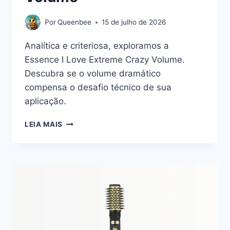
Por
Queenbee
15 de julho de 2026
Analítica e criteriosa, exploramos a
Essence I Love Extreme Crazy Volume.
Descubra se o volume dramático
compensa o desafio técnico de sua
aplicação.
O
LEIA MAIS
EQUILÍBRIO
ENTRE
O
EXAGERO
E
A
PRECISÃO:
UMA
ANÁLISE
DA