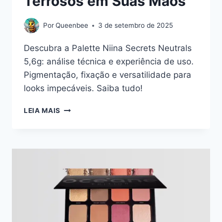
Terrosos em Suas Mãos
Por
Queenbee
3 de setembro de 2025
Descubra a Palette Niina Secrets Neutrals
5,6g: análise técnica e experiência de uso.
Pigmentação, fixação e versatilidade para
looks impecáveis. Saiba tudo!
PALETTE
LEIA MAIS
NIINA
SECRETS
NEUTRALS
5,6G:
A
VERSATILIDADE
DOS
TONS
TERROSOS
EM