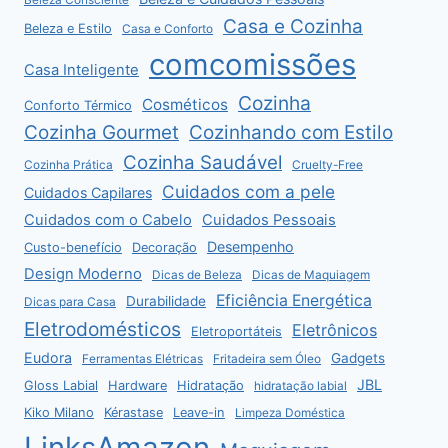
Casa e Cozinha
Beleza e Estilo
Casa e Conforto
comcomissões
Casa Inteligente
Cozinha
Cosméticos
Conforto Térmico
Cozinha Gourmet
Cozinhando com Estilo
Cozinha Saudável
Cozinha Prática
Cruelty-Free
Cuidados com a pele
Cuidados Capilares
Cuidados com o Cabelo
Cuidados Pessoais
Desempenho
Custo-benefício
Decoração
Design Moderno
Dicas de Beleza
Dicas de Maquiagem
Eficiência Energética
Durabilidade
Dicas para Casa
Eletrodomésticos
Eletrônicos
Eletroportáteis
Eudora
Gadgets
Ferramentas Elétricas
Fritadeira sem Óleo
JBL
Gloss Labial
Hardware
Hidratação
hidratação labial
Kiko Milano
Kérastase
Leave-in
Limpeza Doméstica
LinksAmazon