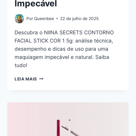
Impecável
Por
Queenbee
22 de julho de 2025
Descubra o NIINA SECRETS CONTORNO
FACIAL STICK COR 1 5g: análise técnica,
desempenho e dicas de uso para uma
maquiagem impecável e natural. Saiba
tudo!
NIINA
LEIA MAIS
SECRETS
CONTORNO
FACIAL
STICK
COR
1
5G:
ANÁLISE
DETALHADA