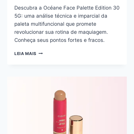
Descubra a Océane Face Palette Edition 30
5G: uma análise técnica e imparcial da
paleta multifuncional que promete
revolucionar sua rotina de maquiagem.
Conheça seus pontos fortes e fracos.
OCÉANE
LEIA MAIS
FACE
PALETTE
EDITION
30
5G:
A
VERSATILIDADE
EM
SUAS
MÃOS