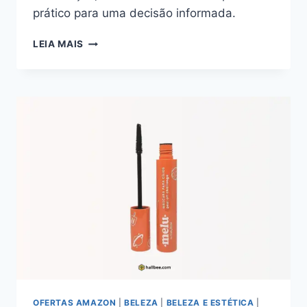
prático para uma decisão informada.
KIKO
LEIA MAIS
MILANO
SMART
FUSION
LIPSTICK
403:
A
FUSÃO
ENTRE
CONFORTO
E
LUMINOSIDADE
LABIAL
OFERTAS AMAZON
|
BELEZA
|
BELEZA E ESTÉTICA
|