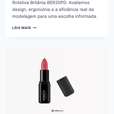
Rotativa Britânia BER20PD. Avaliamos
design, ergonomia e a eficiência real da
modelagem para uma escolha informada.
ESCOVA
LEIA MAIS
ROTATIVA
BRITÂNIA
BER20PD:
UMA
ANÁLISE
DE
DESIGN
E
PERFORMANCE