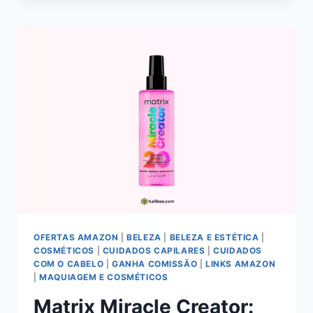
REBEL
TAME:
ANÁLISE
TÉCNICA
DA
BARREIRA
ANTI-
FRIZZ
COM
ÓLEO
DE
BABASSU
OFERTAS AMAZON
|
BELEZA
|
BELEZA E ESTÉTICA
|
COSMÉTICOS
|
CUIDADOS CAPILARES
|
CUIDADOS
COM O CABELO
|
GANHA COMISSÃO
|
LINKS AMAZON
|
MAQUIAGEM E COSMÉTICOS
Matrix Miracle Creator: