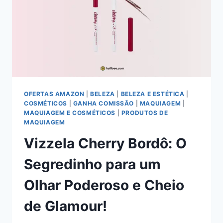
E
GUIA
DE
APLICAÇÃO
PARA
UMA
ESCULTURA
FACIAL
IMPECÁVEL
OFERTAS AMAZON
|
BELEZA
|
BELEZA E ESTÉTICA
|
COSMÉTICOS
|
GANHA COMISSÃO
|
MAQUIAGEM
|
MAQUIAGEM E COSMÉTICOS
|
PRODUTOS DE
MAQUIAGEM
Vizzela Cherry Bordô: O
Segredinho para um
Olhar Poderoso e Cheio
de Glamour!