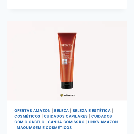
PEEL
OFF
CHALLENGE:
ANÁLISE
TÉCNICA
DA
MÁSCARA
“PANDA-
PROOF”
DA
RUBY
ROSE
OFERTAS AMAZON
|
BELEZA
|
BELEZA E ESTÉTICA
|
COSMÉTICOS
|
CUIDADOS CAPILARES
|
CUIDADOS
COM O CABELO
|
GANHA COMISSÃO
|
LINKS AMAZON
|
MAQUIAGEM E COSMÉTICOS