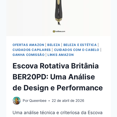
ESSENCE
I
LOVE
EXTREME
CRAZY
VOLUME
OFERTAS AMAZON
|
BELEZA
|
BELEZA E ESTÉTICA
|
CUIDADOS CAPILARES
|
CUIDADOS COM O CABELO
|
GANHA COMISSÃO
|
LINKS AMAZON
Escova Rotativa Britânia
BER20PD: Uma Análise
de Design e Performance
Por
Queenbee
22 de abril de 2026
Uma análise técnica e criteriosa da Escova