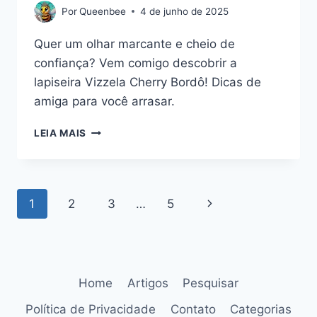
Por
Queenbee
4 de junho de 2025
Quer um olhar marcante e cheio de
confiança? Vem comigo descobrir a
lapiseira Vizzela Cherry Bordô! Dicas de
amiga para você arrasar.
VIZZELA
LEIA MAIS
CHERRY
BORDÔ:
O
SEGREDINHO
Navegação
Página
1
2
3
…
5
PARA
UM
da
Seguinte
OLHAR
PODEROSO
Página
E
CHEIO
Home
Artigos
Pesquisar
DE
GLAMOUR!
Política de Privacidade
Contato
Categorias