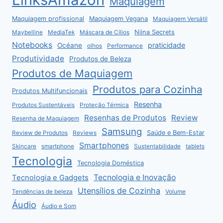
Maquiagem
Maquiagem profissional
Maquiagem Vegana
Maquiagem Versátil
Niina Secrets
Maybelline
MediaTek
Máscara de Cílios
Notebooks
praticidade
Océane
olhos
Performance
Produtividade
Produtos de Beleza
Produtos de Maquiagem
Produtos para Cozinha
Produtos Multifuncionais
Resenha
Produtos Sustentáveis
Proteção Térmica
Resenhas de Produtos
Review
Resenha de Maquiagem
Samsung
Saúde e Bem-Estar
Review de Produtos
Reviews
Smartphones
Skincare
smartphone
Sustentabilidade
tablets
Tecnologia
Tecnologia Doméstica
Tecnologia e Inovação
Tecnologia e Gadgets
Utensílios de Cozinha
Tendências de beleza
Volume
Áudio
Áudio e Som