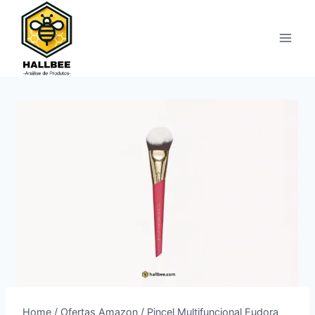
Pular
para
o
Conteúdo
Home
/
Ofertas Amazon
/
Pincel Multifuncional Eudora