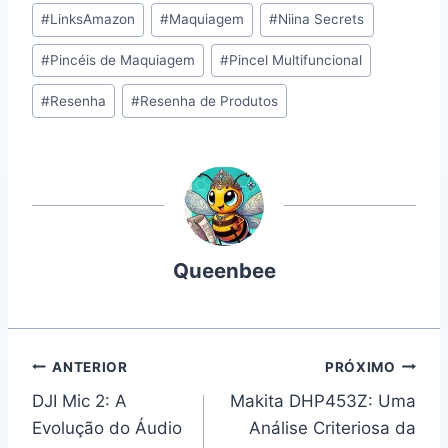
#
LinksAmazon
#
Maquiagem
#
Niina Secrets
#
Pincéis de Maquiagem
#
Pincel Multifuncional
#
Resenha
#
Resenha de Produtos
Queenbee
Navegação
ANTERIOR
PRÓXIMO
DJI Mic 2: A
Makita DHP453Z: Uma
de
Evolução do Áudio
Análise Criteriosa da