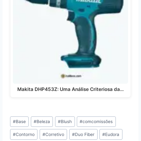
Makita DHP453Z: Uma Análise Criteriosa da…
Tags
#
Base
#
Beleza
#
Blush
#
comcomissões
do
#
Contorno
#
Corretivo
#
Duo Fiber
#
Eudora
Post: