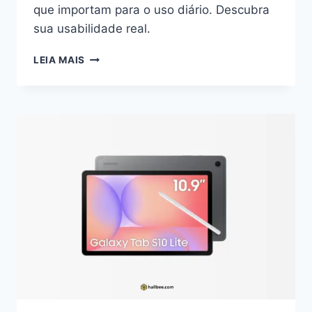
que importam para o uso diário. Descubra
sua usabilidade real.
SAMSUNG
LEIA MAIS
GALAXY
A17:
EQUILÍBRIO
E
PRATICIDADE
PARA
O
USO
REAL
NO
DIA
A
DIA