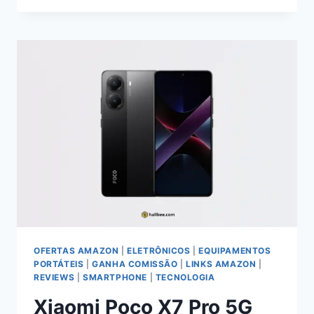
S10
LITE:
UMA
ANÁLISE
DA
EXPERIÊNCIA
DE
USO
E
EFICIÊNCIA
OFERTAS AMAZON
|
ELETRÔNICOS
|
EQUIPAMENTOS
PORTÁTEIS
|
GANHA COMISSÃO
|
LINKS AMAZON
|
REVIEWS
|
SMARTPHONE
|
TECNOLOGIA
Xiaomi Poco X7 Pro 5G