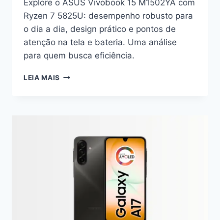
Explore o ASUS Vivobook 15 M1502YA com
Ryzen 7 5825U: desempenho robusto para
o dia a dia, design prático e pontos de
atenção na tela e bateria. Uma análise
para quem busca eficiência.
VIVOBOOK
LEIA MAIS
15
M1502YA:
A
EFICIÊNCIA
DO
RYZEN
7
NO
USO
REAL