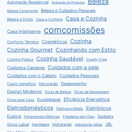
Beleza
Automação Residencial
Avaliação de Produtos
Beleza e Cuidados Pessoais
Beleza Consciente
Casa e Cozinha
Beleza e Estilo
Casa e Conforto
comcomissões
Casa Inteligente
Cozinha
Cosméticos
Conforto Térmico
Cozinha Gourmet
Cozinhando com Estilo
Cozinha Saudável
Cozinha Prática
Cruelty-Free
Cuidados com a pele
Cuidados Capilares
Cuidados com o Cabelo
Cuidados Pessoais
Desempenho
Custo-benefício
Decoração
Design Moderno
Dicas de Beleza
Dicas de Maquiagem
Eficiência Energética
Durabilidade
Dicas para Casa
Eletrodomésticos
Eletrônicos
Eletroportáteis
Eudora
Gadgets
Ferramentas Elétricas
Fritadeira sem Óleo
JBL
Gloss Labial
Hardware
Hidratação
hidratação labial