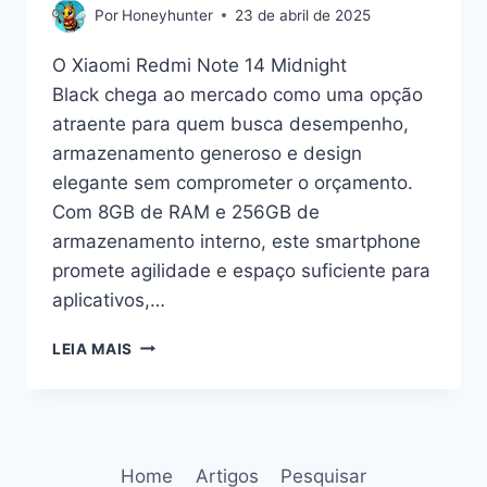
Por
Honeyhunter
23 de abril de 2025
O Xiaomi Redmi Note 14 Midnight
Black chega ao mercado como uma opção
atraente para quem busca desempenho,
armazenamento generoso e design
elegante sem comprometer o orçamento.
Com 8GB de RAM e 256GB de
armazenamento interno, este smartphone
promete agilidade e espaço suficiente para
aplicativos,…
XIAOMI
LEIA MAIS
REDMI
NOTE
14
MIDNIGHT
BLACK:
Home
Artigos
Pesquisar
UM