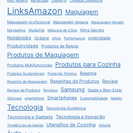
Kiko Milano
Kérastase
Leave-in
Limpeza Doméstica
LinksAmazon
Maquiagem
Maquiagem profissional
Maquiagem Vegana
Maquiagem Versátil
Niina Secrets
Maybelline
MediaTek
Máscara de Cílios
Notebooks
praticidade
Océane
olhos
Performance
Produtividade
Produtos de Beleza
Produtos de Maquiagem
Produtos para Cozinha
Produtos Multifuncionais
Resenha
Produtos Sustentáveis
Proteção Térmica
Resenhas de Produtos
Review
Resenha de Maquiagem
Samsung
Saúde e Bem-Estar
Review de Produtos
Reviews
Smartphones
Skincare
smartphone
Sustentabilidade
tablets
Tecnologia
Tecnologia Doméstica
Tecnologia e Inovação
Tecnologia e Gadgets
Utensílios de Cozinha
Tendências de beleza
Volume