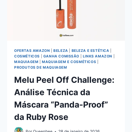
ESSENCE
I
LOVE
EXTREME
CRAZY
VOLUME
OFERTAS AMAZON
|
BELEZA
|
BELEZA E ESTÉTICA
|
COSMÉTICOS
|
GANHA COMISSÃO
|
LINKS AMAZON
|
MAQUIAGEM
|
MAQUIAGEM E COSMÉTICOS
|
PRODUTOS DE MAQUIAGEM
Melu Peel Off Challenge:
Análise Técnica da
Máscara “Panda-Proof”
da Ruby Rose
Por
Queenbee
28 de janeiro de 2026