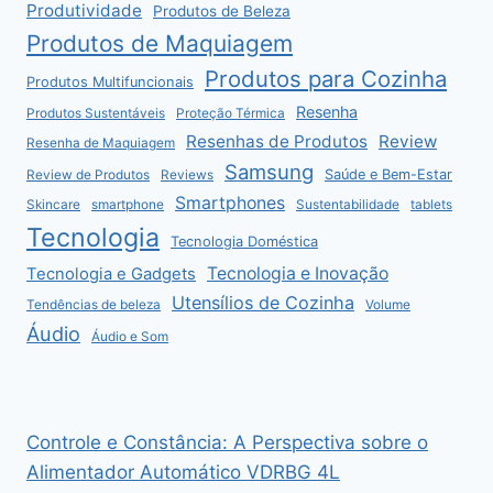
Produtividade
Produtos de Beleza
Produtos de Maquiagem
Produtos para Cozinha
Produtos Multifuncionais
Resenha
Produtos Sustentáveis
Proteção Térmica
Resenhas de Produtos
Review
Resenha de Maquiagem
Samsung
Saúde e Bem-Estar
Review de Produtos
Reviews
Smartphones
Skincare
smartphone
Sustentabilidade
tablets
Tecnologia
Tecnologia Doméstica
Tecnologia e Inovação
Tecnologia e Gadgets
Utensílios de Cozinha
Tendências de beleza
Volume
Áudio
Áudio e Som
Controle e Constância: A Perspectiva sobre o
Alimentador Automático VDRBG 4L