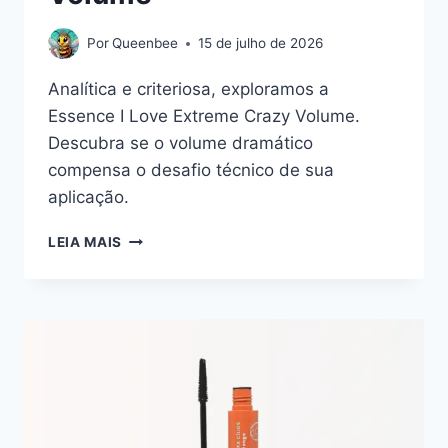
Por
Queenbee
15 de julho de 2026
Analítica e criteriosa, exploramos a
Essence I Love Extreme Crazy Volume.
Descubra se o volume dramático
compensa o desafio técnico de sua
aplicação.
O
LEIA MAIS
EQUILÍBRIO
ENTRE
O
EXAGERO
E
A
PRECISÃO:
UMA
ANÁLISE
DA