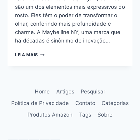
são um dos elementos mais expressivos do
rosto. Eles têm o poder de transformar o
olhar, conferindo mais profundidade e
charme. A Maybelline NY, uma marca que
há décadas é sinônimo de inovação…
DÊ
LEIA MAIS
VIDA
E
VOLUME
AO
SEU
Home
Artigos
Pesquisar
OLHAR
COM
Política de Privacidade
Contato
Categorias
A
MÁSCARA
Produtos Amazon
Tags
Sobre
DE
CÍLIOS
THE
COLOSSAL