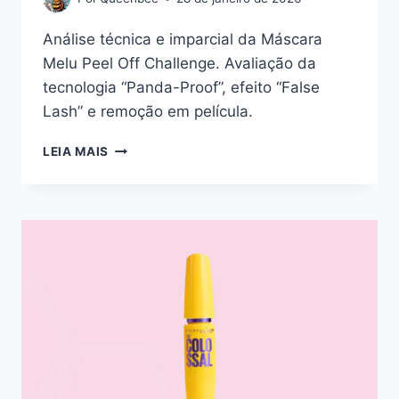
Análise técnica e imparcial da Máscara
Melu Peel Off Challenge. Avaliação da
tecnologia “Panda-Proof”, efeito “False
Lash” e remoção em película.
MELU
LEIA MAIS
PEEL
OFF
CHALLENGE:
ANÁLISE
TÉCNICA
DA
MÁSCARA
“PANDA-
PROOF”
DA
RUBY
ROSE