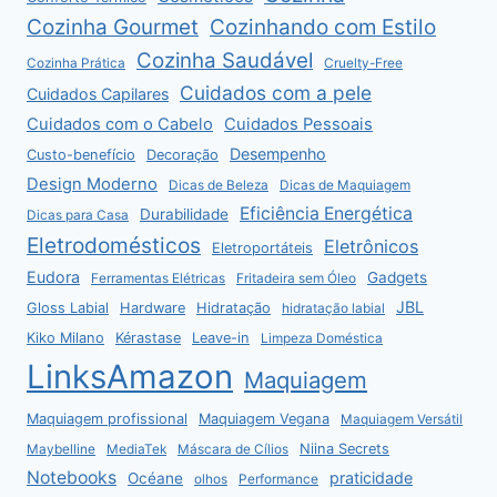
Cozinha Gourmet
Cozinhando com Estilo
Cozinha Saudável
Cozinha Prática
Cruelty-Free
Cuidados com a pele
Cuidados Capilares
Cuidados com o Cabelo
Cuidados Pessoais
Desempenho
Custo-benefício
Decoração
Design Moderno
Dicas de Beleza
Dicas de Maquiagem
Eficiência Energética
Durabilidade
Dicas para Casa
Eletrodomésticos
Eletrônicos
Eletroportáteis
Eudora
Gadgets
Ferramentas Elétricas
Fritadeira sem Óleo
JBL
Gloss Labial
Hardware
Hidratação
hidratação labial
Kiko Milano
Kérastase
Leave-in
Limpeza Doméstica
LinksAmazon
Maquiagem
Maquiagem profissional
Maquiagem Vegana
Maquiagem Versátil
Niina Secrets
Maybelline
MediaTek
Máscara de Cílios
Notebooks
praticidade
Océane
olhos
Performance