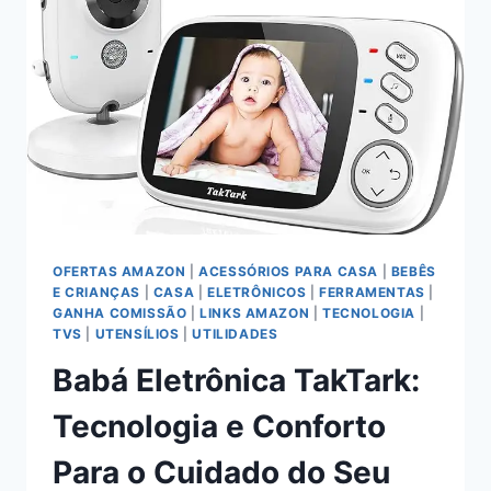
A
CAFETEIRA
ESPRESSO
AUTOMÁTICA
SÉRIE
5400
PHILIPS
WALITA
OFERTAS AMAZON
|
ACESSÓRIOS PARA CASA
|
BEBÊS
E CRIANÇAS
|
CASA
|
ELETRÔNICOS
|
FERRAMENTAS
|
GANHA COMISSÃO
|
LINKS AMAZON
|
TECNOLOGIA
|
TVS
|
UTENSÍLIOS
|
UTILIDADES
Babá Eletrônica TakTark:
Tecnologia e Conforto
Para o Cuidado do Seu