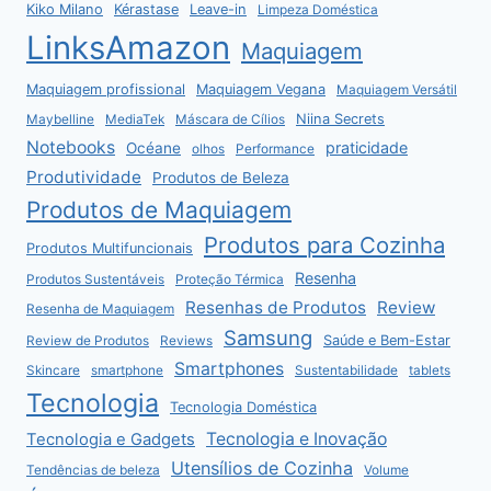
Kiko Milano
Kérastase
Leave-in
Limpeza Doméstica
LinksAmazon
Maquiagem
Maquiagem profissional
Maquiagem Vegana
Maquiagem Versátil
Niina Secrets
Maybelline
MediaTek
Máscara de Cílios
Notebooks
praticidade
Océane
olhos
Performance
Produtividade
Produtos de Beleza
Produtos de Maquiagem
Produtos para Cozinha
Produtos Multifuncionais
Resenha
Produtos Sustentáveis
Proteção Térmica
Resenhas de Produtos
Review
Resenha de Maquiagem
Samsung
Saúde e Bem-Estar
Review de Produtos
Reviews
Smartphones
Skincare
smartphone
Sustentabilidade
tablets
Tecnologia
Tecnologia Doméstica
Tecnologia e Inovação
Tecnologia e Gadgets
Utensílios de Cozinha
Tendências de beleza
Volume