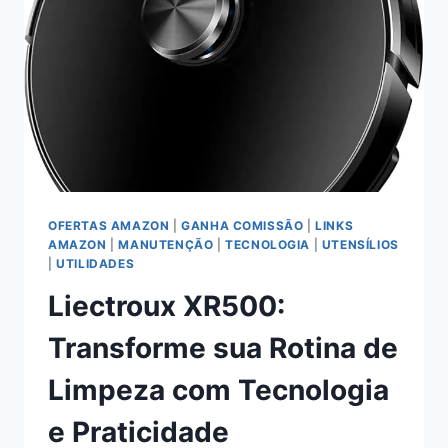
O
LIQUIDIFICADOR
SÉRIE
5000
DA
PHILIPS
WALITA
OFERTAS AMAZON
|
GANHA COMISSÃO
|
LINKS
AMAZON
|
MANUTENÇÃO
|
TECNOLOGIA
|
UTENSÍLIOS
|
UTILIDADES
Liectroux XR500:
Transforme sua Rotina de
Limpeza com Tecnologia
e Praticidade