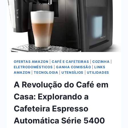
TECNOLOGIA
E
PRATICIDADE
OFERTAS AMAZON
|
CAFÉ E CAFETEIRAS
|
COZINHA
|
ELETRODOMÉSTICOS
|
GANHA COMISSÃO
|
LINKS
AMAZON
|
TECNOLOGIA
|
UTENSÍLIOS
|
UTILIDADES
A Revolução do Café em
Casa: Explorando a
Cafeteira Espresso
Automática Série 5400