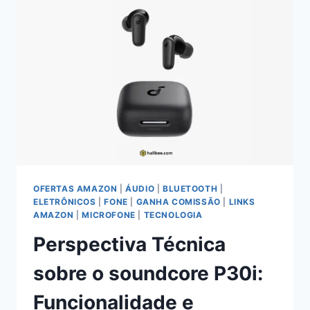
AVALIAÇÃO
TÉCNICA
DE
INOVAÇÃO
E
DESEMPENHO
OFERTAS AMAZON
|
ÁUDIO
|
BLUETOOTH
|
ELETRÔNICOS
|
FONE
|
GANHA COMISSÃO
|
LINKS
AMAZON
|
MICROFONE
|
TECNOLOGIA
Perspectiva Técnica
sobre o soundcore P30i:
Funcionalidade e