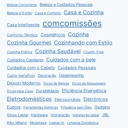
Beleza e Cuidados Pessoais
Beleza Consciente
Casa e Cozinha
Beleza e Estilo
Casa e Conforto
comcomissões
Casa Inteligente
Cozinha
Cosméticos
Conforto Térmico
Cozinha Gourmet
Cozinhando com Estilo
Cozinha Saudável
Cozinha Prática
Cruelty-Free
Cuidados com a pele
Cuidados Capilares
Cuidados com o Cabelo
Cuidados Pessoais
Desempenho
Custo-benefício
Decoração
Design Moderno
Dicas de Beleza
Dicas de Maquiagem
Eficiência Energética
Durabilidade
Dicas para Casa
Eletrodomésticos
Eletrônicos
Eletroportáteis
Eudora
Gadgets
Ferramentas Elétricas
Fritadeira sem Óleo
JBL
Gloss Labial
Hardware
Hidratação
hidratação labial
Kiko Milano
Kérastase
Leave-in
Limpeza Doméstica