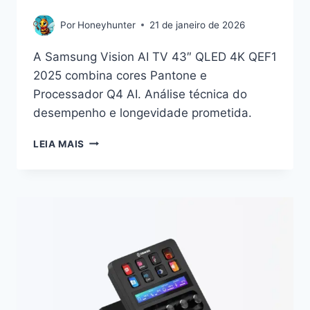
Por
Honeyhunter
21 de janeiro de 2026
A Samsung Vision AI TV 43″ QLED 4K QEF1
2025 combina cores Pantone e
Processador Q4 AI. Análise técnica do
desempenho e longevidade prometida.
O
LEIA MAIS
VEREDITO
SOBRE
A
SAMSUNG
VISION
TV
43″
QEF1
2025
E
A