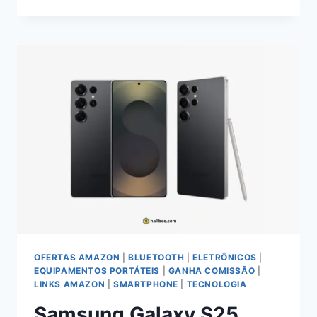
17E:
EQUILÍBRIO
ENTRE
DESEMPENHO
E
PRATICIDADE
NO
USO
REAL
OFERTAS AMAZON
|
BLUETOOTH
|
ELETRÔNICOS
|
EQUIPAMENTOS PORTÁTEIS
|
GANHA COMISSÃO
|
LINKS AMAZON
|
SMARTPHONE
|
TECNOLOGIA
Samsung Galaxy S25