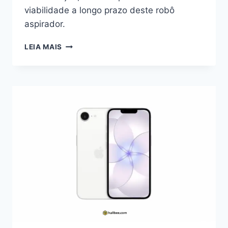
viabilidade a longo prazo deste robô
aspirador.
XIAOMI
LEIA MAIS
ROBOT
VACUUM
X20
PRO:
EQUILÍBRIO
ENTRE
AUTOMAÇÃO
E
PRATICIDADE
NO
DIA
A
DIA