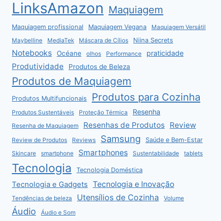
LinksAmazon
Maquiagem
Maquiagem profissional
Maquiagem Vegana
Maquiagem Versátil
Niina Secrets
Maybelline
MediaTek
Máscara de Cílios
Notebooks
praticidade
Océane
olhos
Performance
Produtividade
Produtos de Beleza
Produtos de Maquiagem
Produtos para Cozinha
Produtos Multifuncionais
Resenha
Produtos Sustentáveis
Proteção Térmica
Resenhas de Produtos
Review
Resenha de Maquiagem
Samsung
Saúde e Bem-Estar
Review de Produtos
Reviews
Smartphones
Skincare
smartphone
Sustentabilidade
tablets
Tecnologia
Tecnologia Doméstica
Tecnologia e Inovação
Tecnologia e Gadgets
Utensílios de Cozinha
Tendências de beleza
Volume
Áudio
Áudio e Som