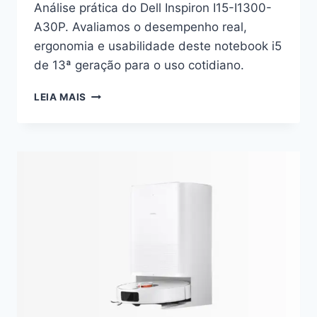
Análise prática do Dell Inspiron I15-I1300-
A30P. Avaliamos o desempenho real,
ergonomia e usabilidade deste notebook i5
de 13ª geração para o uso cotidiano.
DELL
LEIA MAIS
INSPIRON
I15-
I1300-
A30P:
DESVENDANDO
A
EXPERIÊNCIA
NO
USO
DIÁRIO