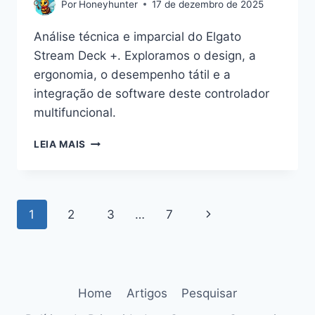
Por
Honeyhunter
17 de dezembro de 2025
Análise técnica e imparcial do Elgato
Stream Deck +. Exploramos o design, a
ergonomia, o desempenho tátil e a
integração de software deste controlador
multifuncional.
ELGATO
LEIA MAIS
STREAM
DECK
+:
ANÁLISE
Navegação
Página
1
2
3
…
7
CRITERIOSA
DO
da
Seguinte
CONTROLADOR
MULTIFUNCIONAL
Página
PARA
CRIADORES
Home
Artigos
Pesquisar