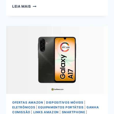
VIVOBOOK
LEIA MAIS
15
M1502YA:
A
EFICIÊNCIA
DO
RYZEN
7
NO
USO
REAL
OFERTAS AMAZON
|
DISPOSITIVOS MÓVEIS
|
ELETRÔNICOS
|
EQUIPAMENTOS PORTÁTEIS
|
GANHA
COMISSÃO
|
LINKS AMAZON
|
SMARTPHONE
|