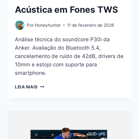
Acústica em Fones TWS
Por
Honeyhunter
11 de fevereiro de 2026
Análise técnica do soundcore P30i da
Anker. Avaliação do Bluetooth 5.4,
cancelamento de ruído de 42dB, drivers de
10mm e estojo com suporte para
smartphone.
PERSPECTIVA
LEIA MAIS
TÉCNICA
SOBRE
O
SOUNDCORE
P30I:
FUNCIONALIDADE
E
ACÚSTICA