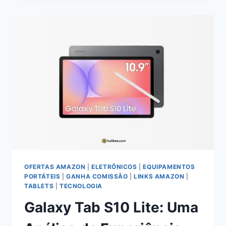
EQUILÍBRIO
E
PRATICIDADE
PARA
O
USO
REAL
NO
DIA
A
DIA
OFERTAS AMAZON
|
ELETRÔNICOS
|
EQUIPAMENTOS
PORTÁTEIS
|
GANHA COMISSÃO
|
LINKS AMAZON
|
TABLETS
|
TECNOLOGIA
Galaxy Tab S10 Lite: Uma