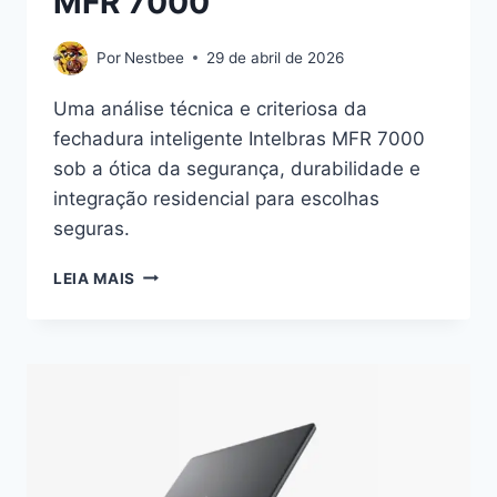
MFR 7000
Por
Nestbee
29 de abril de 2026
Uma análise técnica e criteriosa da
fechadura inteligente Intelbras MFR 7000
sob a ótica da segurança, durabilidade e
integração residencial para escolhas
seguras.
EQUILÍBRIO
LEIA MAIS
ENTRE
SEGURANÇA
E
PRATICIDADE:
UMA
ANÁLISE
DA
INTELBRAS
MFR