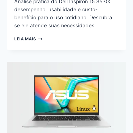
Análise prática do Dell Inspiron 15 3530:
desempenho, usabilidade e custo-
benefício para o uso cotidiano. Descubra
se ele atende suas necessidades.
DELL
LEIA MAIS
INSPIRON
15
3530:
DESVENDANDO
A
EFICIÊNCIA
PARA
O
COTIDIANO