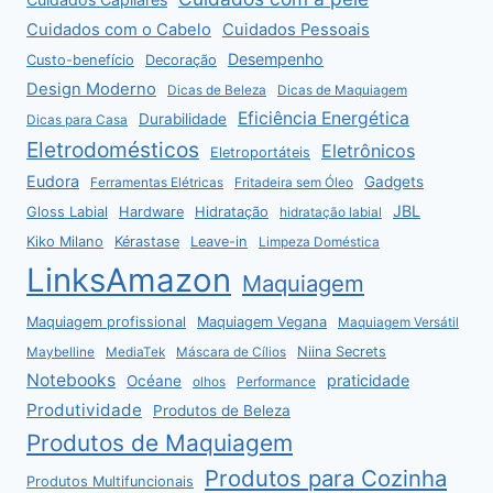
Cuidados com o Cabelo
Cuidados Pessoais
Desempenho
Custo-benefício
Decoração
Design Moderno
Dicas de Beleza
Dicas de Maquiagem
Eficiência Energética
Durabilidade
Dicas para Casa
Eletrodomésticos
Eletrônicos
Eletroportáteis
Eudora
Gadgets
Ferramentas Elétricas
Fritadeira sem Óleo
JBL
Gloss Labial
Hardware
Hidratação
hidratação labial
Kiko Milano
Kérastase
Leave-in
Limpeza Doméstica
LinksAmazon
Maquiagem
Maquiagem profissional
Maquiagem Vegana
Maquiagem Versátil
Niina Secrets
Maybelline
MediaTek
Máscara de Cílios
Notebooks
praticidade
Océane
olhos
Performance
Produtividade
Produtos de Beleza
Produtos de Maquiagem
Produtos para Cozinha
Produtos Multifuncionais