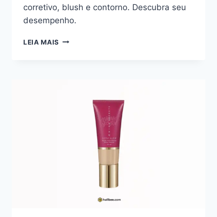
corretivo, blush e contorno. Descubra seu
desempenho.
PINCEL
LEIA MAIS
MULTIFUNCIONAL
EUDORA
NIINA
SECRETS
MAKE:
VERSATILIDADE
E
DESEMPENHO
NA
APLICAÇÃO
DE
MAQUIAGEM