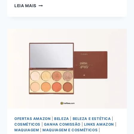
A
LEIA MAIS
PELE
ILUMINADA:
UM
MERGULHO
NA
BASE
HIDRA
GLOW
DE
NIINA
SECRETS
OFERTAS AMAZON
|
BELEZA
|
BELEZA E ESTÉTICA
|
COSMÉTICOS
|
GANHA COMISSÃO
|
LINKS AMAZON
|
MAQUIAGEM
|
MAQUIAGEM E COSMÉTICOS
|