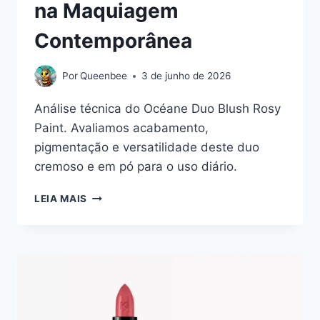
na Maquiagem
Contemporânea
Por
Queenbee
3 de junho de 2026
Análise técnica do Océane Duo Blush Rosy
Paint. Avaliamos acabamento,
pigmentação e versatilidade deste duo
cremoso e em pó para o uso diário.
OCÉANE
LEIA MAIS
DUO
BLUSH
ROSY
PAINT:
A
DUALIDADE
DA
COR