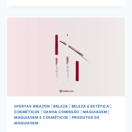
CONTORNO
FACIAL
STICK
COR
1
5G:
ANÁLISE
DETALHADA
E
GUIA
DE
APLICAÇÃO
PARA
UMA
ESCULTURA
FACIAL
IMPECÁVEL
OFERTAS AMAZON
|
BELEZA
|
BELEZA E ESTÉTICA
|
COSMÉTICOS
|
GANHA COMISSÃO
|
MAQUIAGEM
|
MAQUIAGEM E COSMÉTICOS
|
PRODUTOS DE
MAQUIAGEM