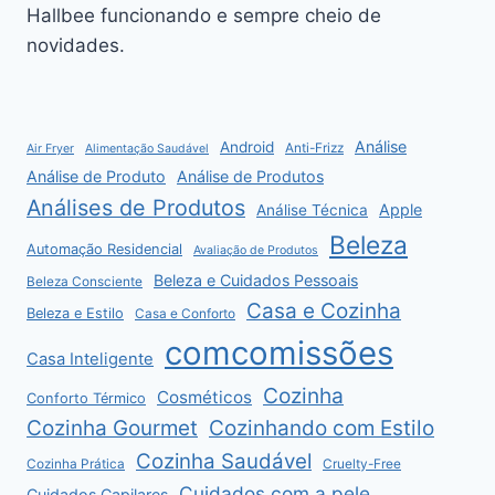
Hallbee funcionando e sempre cheio de
novidades.
Análise
Android
Anti-Frizz
Air Fryer
Alimentação Saudável
Análise de Produto
Análise de Produtos
Análises de Produtos
Apple
Análise Técnica
Beleza
Automação Residencial
Avaliação de Produtos
Beleza e Cuidados Pessoais
Beleza Consciente
Casa e Cozinha
Beleza e Estilo
Casa e Conforto
comcomissões
Casa Inteligente
Cozinha
Cosméticos
Conforto Térmico
Cozinha Gourmet
Cozinhando com Estilo
Cozinha Saudável
Cozinha Prática
Cruelty-Free
Cuidados com a pele
Cuidados Capilares