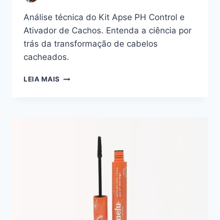
Análise técnica do Kit Apse PH Control e
Ativador de Cachos. Entenda a ciência por
trás da transformação de cabelos
cacheados.
DESVENDANDO
LEIA MAIS
O
KIT
APSE:
PH
CONTROL
E
ATIVADOR
DE
CACHOS
PARA
UMA
BELEZA
OTIMIZADA