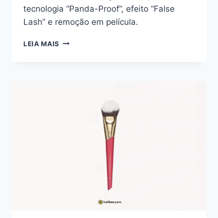
tecnologia “Panda-Proof”, efeito “False
Lash” e remoção em película.
MELU
LEIA MAIS
PEEL
OFF
CHALLENGE:
ANÁLISE
TÉCNICA
DA
MÁSCARA
“PANDA-
PROOF”
DA
RUBY
ROSE