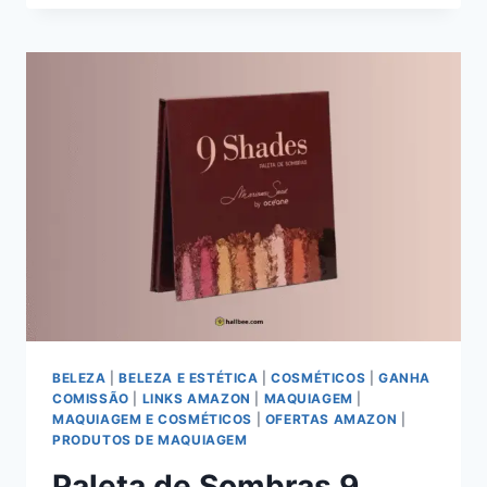
ESFUMAR
BELLIZ:
ANÁLISE
PROFISSIONAL
DO
MELHOR
PINCEL
PARA
ESFUMADO[2024]
BELEZA
|
BELEZA E ESTÉTICA
|
COSMÉTICOS
|
GANHA
COMISSÃO
|
LINKS AMAZON
|
MAQUIAGEM
|
MAQUIAGEM E COSMÉTICOS
|
OFERTAS AMAZON
|
PRODUTOS DE MAQUIAGEM
Paleta de Sombras 9