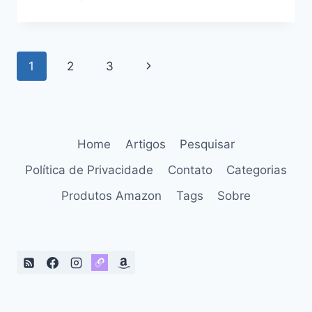
DE
SOMBRAS
9
SHADES
Navegação
Página
1
2
3
MARIANA
SAAD
da
Seguinte
BY
OCÉANE:
Página
VERSATILIDADE
E
Home
Artigos
Pesquisar
SOFISTICAÇÃO
EM
Política de Privacidade
Contato
Categorias
UM
Produtos Amazon
Tags
Sobre
ÚNICO
PRODUTO