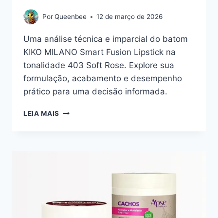
Por
Queenbee
12 de março de 2026
Uma análise técnica e imparcial do batom
KIKO MILANO Smart Fusion Lipstick na
tonalidade 403 Soft Rose. Explore sua
formulação, acabamento e desempenho
prático para uma decisão informada.
KIKO
LEIA MAIS
MILANO
SMART
FUSION
LIPSTICK
403:
A
FUSÃO
ENTRE
CONFORTO
E