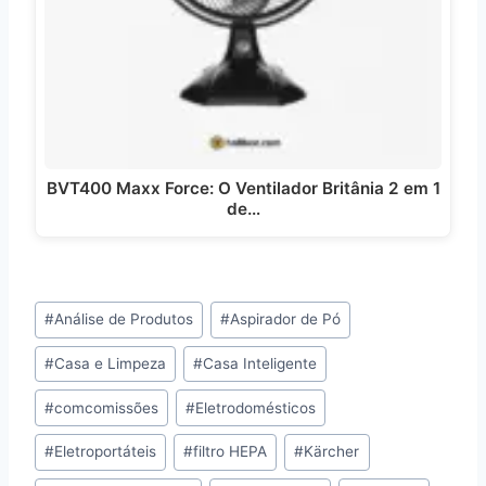
BVT400 Maxx Force: O Ventilador Britânia 2 em 1
de…
Tags
#
Análise de Produtos
#
Aspirador de Pó
do
#
Casa e Limpeza
#
Casa Inteligente
Post:
#
comcomissões
#
Eletrodomésticos
#
Eletroportáteis
#
filtro HEPA
#
Kärcher