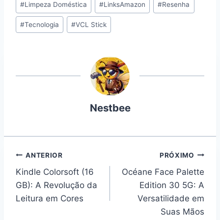
#
Limpeza Doméstica
#
LinksAmazon
#
Resenha
#
Tecnologia
#
VCL Stick
Nestbee
Navegação
ANTERIOR
PRÓXIMO
Kindle Colorsoft (16
Océane Face Palette
de
GB): A Revolução da
Edition 30 5G: A
Post
Leitura em Cores
Versatilidade em
Suas Mãos