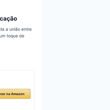
icação
ta a união entre
 um toque de
rar na Amazon