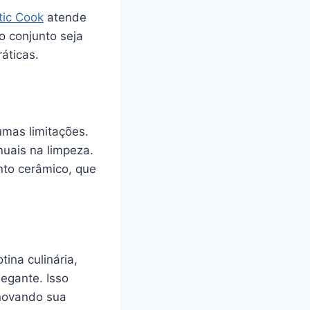
tic Cook
atende
o conjunto seja
áticas.
umas limitações.
nuais na limpeza.
nto cerâmico, que
ina culinária,
egante. Isso
novando sua