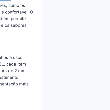
lhes, como os
e confortável. O
mbém permite
 e os sabores
nhos e usos.
,5L, cada item
ssura de 2 mm
vestimento
imentação mais