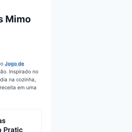
as Mimo
 o
Jogo de
o. Inspirado no
dia na cozinha,
 receita em uma
as
 Pratic