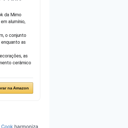
ook da Mimo
em alumínio,
m, o conjunto
, enquanto as
ecorações, as
imento cerâmico
rar na Amazon
c Cook
harmoniza