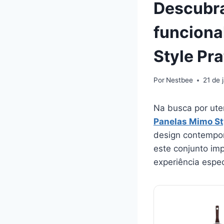
Descubra 
funciona
Style Pr
Por
Nestbee
21 de 
Na busca por uten
Panelas Mimo St
design contempor
este conjunto im
experiência espec