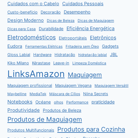
Cuidados com o Cabelo
Cuidados Pessoais
Desempenho
Custo-benefício
Decoração
Design Moderno
Dicas de Beleza
Dicas de Maquiagem
Eficiência Energética
Durabilidade
Dicas para Casa
Eletrodomésticos
Eletrônicos
Eletroportáteis
Eudora
Gadgets
Ferramentas Elétricas
Fritadeira sem Óleo
JBL
Gloss Labial
Hardware
Hidratação
hidratação labial
Kiko Milano
Kérastase
Leave-in
Limpeza Doméstica
LinksAmazon
Maquiagem
Maquiagem profissional
Maquiagem Vegana
Maquiagem Versátil
Niina Secrets
Maybelline
MediaTek
Máscara de Cílios
Notebooks
praticidade
Océane
olhos
Performance
Produtividade
Produtos de Beleza
Produtos de Maquiagem
Produtos para Cozinha
Produtos Multifuncionais