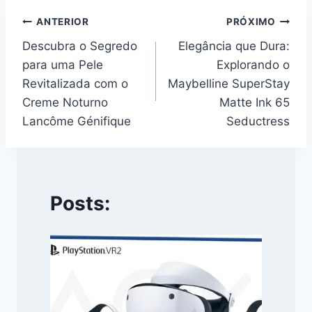
Navegação
ANTERIOR
PRÓXIMO
Descubra o Segredo
Elegância que Dura:
de
para uma Pele
Explorando o
Post
Revitalizada com o
Maybelline SuperStay
Creme Noturno
Matte Ink 65
Lancôme Génifique
Seductress
Posts: