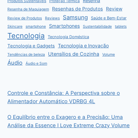
Resenha
Produtos Sustentáveis
Proteção Térmica
Resenhas de Produtos
Review
Resenha de Maquiagem
Samsung
Saúde e Bem-Estar
Review de Produtos
Reviews
Smartphones
Skincare
smartphone
Sustentabilidade
tablets
Tecnologia
Tecnologia Doméstica
Tecnologia e Inovação
Tecnologia e Gadgets
Utensílios de Cozinha
Tendências de beleza
Volume
Áudio
Áudio e Som
Controle e Constância: A Perspectiva sobre o
Alimentador Automático VDRBG 4L
O Equilíbrio entre o Exagero e a Precisão: Uma
Análise da Essence I Love Extreme Crazy Volume