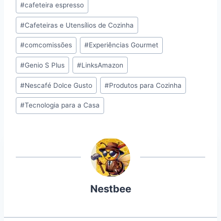
#
cafeteira espresso
Post:
#
Cafeteiras e Utensílios de Cozinha
#
comcomissões
#
Experiências Gourmet
#
Genio S Plus
#
LinksAmazon
#
Nescafé Dolce Gusto
#
Produtos para Cozinha
#
Tecnologia para a Casa
Nestbee