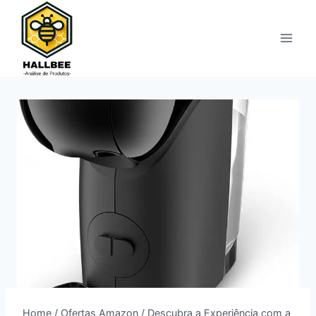
Pular
para
o
Conteúdo
Home
/
Ofertas Amazon
/
Descubra a Experiência com a