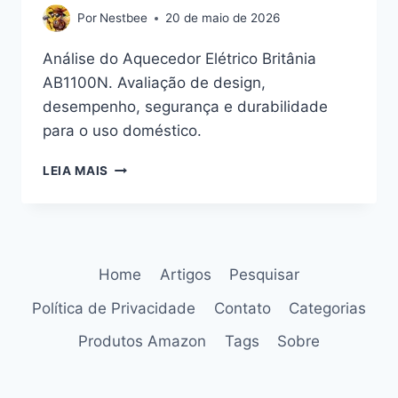
Por
Nestbee
20 de maio de 2026
Análise do Aquecedor Elétrico Britânia
AB1100N. Avaliação de design,
desempenho, segurança e durabilidade
para o uso doméstico.
AQUECEDOR
LEIA MAIS
ELÉTRICO
BRITÂNIA
AB1100N:
UMA
ANÁLISE
Home
Artigos
Pesquisar
PONDERADA
PARA
Política de Privacidade
Contato
Categorias
O
CONFORTO
Produtos Amazon
Tags
Sobre
DURADOURO