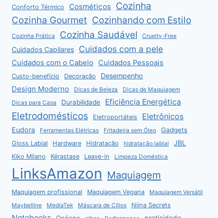
Cozinha
Cosméticos
Conforto Térmico
Cozinha Gourmet
Cozinhando com Estilo
Cozinha Saudável
Cozinha Prática
Cruelty-Free
Cuidados com a pele
Cuidados Capilares
Cuidados com o Cabelo
Cuidados Pessoais
Desempenho
Custo-benefício
Decoração
Design Moderno
Dicas de Beleza
Dicas de Maquiagem
Eficiência Energética
Durabilidade
Dicas para Casa
Eletrodomésticos
Eletrônicos
Eletroportáteis
Eudora
Gadgets
Ferramentas Elétricas
Fritadeira sem Óleo
JBL
Gloss Labial
Hardware
Hidratação
hidratação labial
Kiko Milano
Kérastase
Leave-in
Limpeza Doméstica
LinksAmazon
Maquiagem
Maquiagem profissional
Maquiagem Vegana
Maquiagem Versátil
Niina Secrets
Maybelline
MediaTek
Máscara de Cílios
Notebooks
praticidade