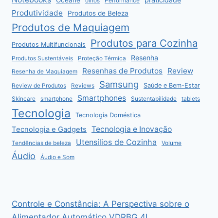
Océane
olhos
Performance
Produtividade
Produtos de Beleza
Produtos de Maquiagem
Produtos para Cozinha
Produtos Multifuncionais
Resenha
Produtos Sustentáveis
Proteção Térmica
Resenhas de Produtos
Review
Resenha de Maquiagem
Samsung
Saúde e Bem-Estar
Review de Produtos
Reviews
Smartphones
Skincare
smartphone
Sustentabilidade
tablets
Tecnologia
Tecnologia Doméstica
Tecnologia e Inovação
Tecnologia e Gadgets
Utensílios de Cozinha
Tendências de beleza
Volume
Áudio
Áudio e Som
Controle e Constância: A Perspectiva sobre o
Alimentador Automático VDRBG 4L