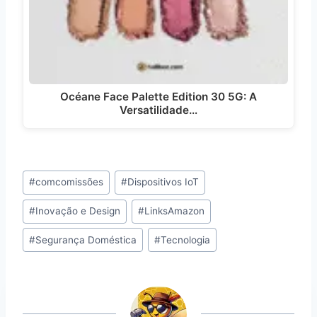
Océane Face Palette Edition 30 5G: A
Versatilidade…
Tags
#
comcomissões
#
Dispositivos IoT
do
#
Inovação e Design
#
LinksAmazon
Post:
#
Segurança Doméstica
#
Tecnologia