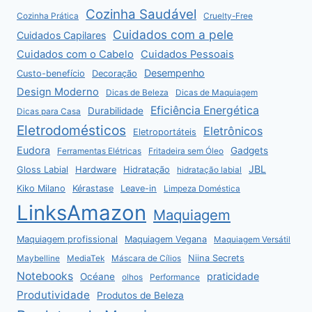
Cozinha Saudável
Cozinha Prática
Cruelty-Free
Cuidados com a pele
Cuidados Capilares
Cuidados com o Cabelo
Cuidados Pessoais
Desempenho
Custo-benefício
Decoração
Design Moderno
Dicas de Beleza
Dicas de Maquiagem
Eficiência Energética
Durabilidade
Dicas para Casa
Eletrodomésticos
Eletrônicos
Eletroportáteis
Eudora
Gadgets
Ferramentas Elétricas
Fritadeira sem Óleo
JBL
Gloss Labial
Hardware
Hidratação
hidratação labial
Kiko Milano
Kérastase
Leave-in
Limpeza Doméstica
LinksAmazon
Maquiagem
Maquiagem profissional
Maquiagem Vegana
Maquiagem Versátil
Niina Secrets
Maybelline
MediaTek
Máscara de Cílios
Notebooks
praticidade
Océane
olhos
Performance
Produtividade
Produtos de Beleza