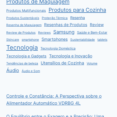
Produtos de Maquiagem
Produtos para Cozinha
Produtos Multifuncionais
Resenha
Produtos Sustentáveis
Proteção Térmica
Resenhas de Produtos
Review
Resenha de Maquiagem
Samsung
Saúde e Bem-Estar
Review de Produtos
Reviews
Smartphones
Skincare
smartphone
Sustentabilidade
tablets
Tecnologia
Tecnologia Doméstica
Tecnologia e Inovação
Tecnologia e Gadgets
Utensílios de Cozinha
Tendências de beleza
Volume
Áudio
Áudio e Som
Controle e Constância: A Perspectiva sobre o
Alimentador Automático VDRBG 4L
O Equilíbrio entre o Exagero e a Precisão: Uma