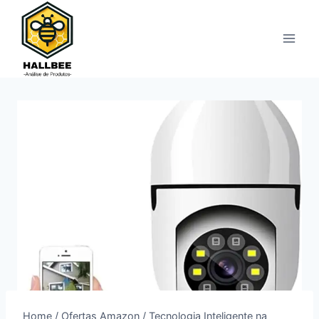
Pular
para
o
Conteúdo
Home
/
Ofertas Amazon
/
Tecnologia Inteligente na