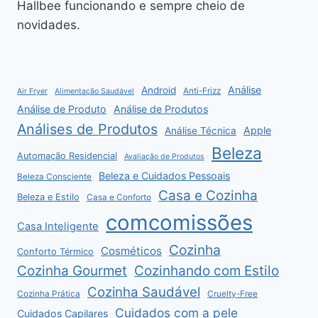
Hallbee funcionando e sempre cheio de
novidades.
Análise
Android
Anti-Frizz
Air Fryer
Alimentação Saudável
Análise de Produto
Análise de Produtos
Análises de Produtos
Apple
Análise Técnica
Beleza
Automação Residencial
Avaliação de Produtos
Beleza e Cuidados Pessoais
Beleza Consciente
Casa e Cozinha
Beleza e Estilo
Casa e Conforto
comcomissões
Casa Inteligente
Cozinha
Cosméticos
Conforto Térmico
Cozinha Gourmet
Cozinhando com Estilo
Cozinha Saudável
Cozinha Prática
Cruelty-Free
Cuidados com a pele
Cuidados Capilares