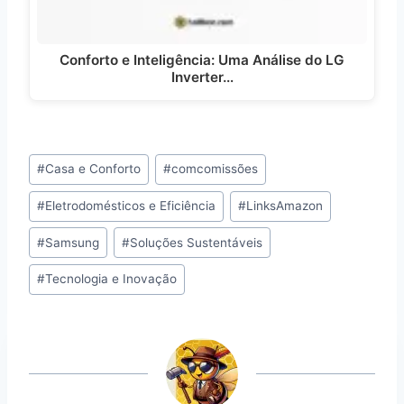
Conforto e Inteligência: Uma Análise do LG
Inverter…
Tags
#
Casa e Conforto
#
comcomissões
do
#
Eletrodomésticos e Eficiência
#
LinksAmazon
Post:
#
Samsung
#
Soluções Sustentáveis
#
Tecnologia e Inovação