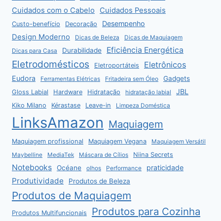
Cuidados com o Cabelo
Cuidados Pessoais
Desempenho
Custo-benefício
Decoração
Design Moderno
Dicas de Beleza
Dicas de Maquiagem
Eficiência Energética
Durabilidade
Dicas para Casa
Eletrodomésticos
Eletrônicos
Eletroportáteis
Eudora
Gadgets
Ferramentas Elétricas
Fritadeira sem Óleo
JBL
Gloss Labial
Hardware
Hidratação
hidratação labial
Kiko Milano
Kérastase
Leave-in
Limpeza Doméstica
LinksAmazon
Maquiagem
Maquiagem profissional
Maquiagem Vegana
Maquiagem Versátil
Niina Secrets
Maybelline
MediaTek
Máscara de Cílios
Notebooks
praticidade
Océane
olhos
Performance
Produtividade
Produtos de Beleza
Produtos de Maquiagem
Produtos para Cozinha
Produtos Multifuncionais